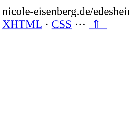
nicole-eisenberg.de/edeshe
XHTML
·
CSS
···
⇑