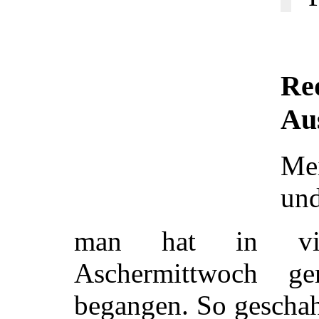
Re
Au
Me
und
man hat in vie
Aschermittwoch g
begangen. So gescha