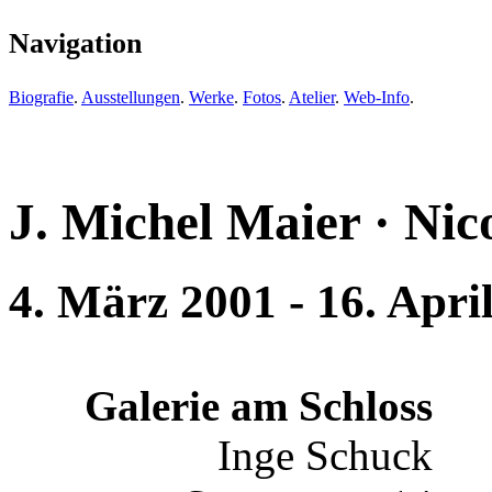
Navigation
Biografie
.
Ausstellungen
.
Werke
.
Fotos
.
Atelier
.
Web-Info
.
J. Michel Maier · Nic
4. März 2001 - 16. Apri
Galerie am Schloss
Inge Schuck