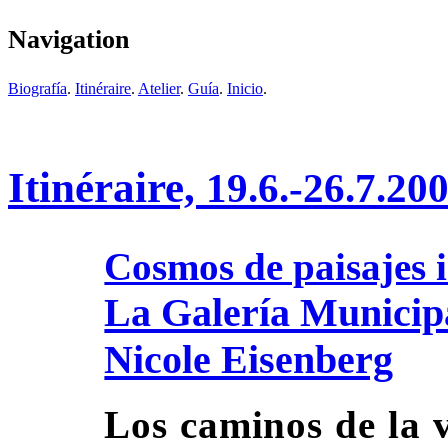
Navigation
Biografía
.
Itinéraire
.
Atelier
.
Guía
.
Inicio
.
Itinéraire,
19.6.-26.7.20
Cosmos de paisajes i
La Galería Municipa
Nicole Eisenberg
Los caminos de la 