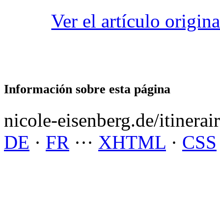
Ver el artículo origin
Información sobre esta página
nicole-eisenberg.de/itinera
DE
·
FR
···
XHTML
·
CSS