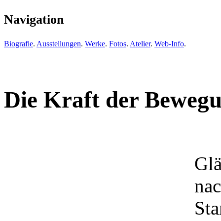
Navigation
Biografie
.
Ausstellungen
.
Werke
.
Fotos
.
Atelier
.
Web-Info
.
Die Kraft der Beweg
Glä
na
St