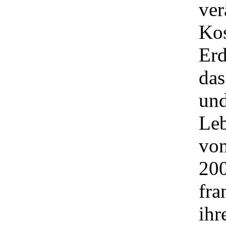
ve
Kos
Erd
das
und
Le
vo
20
fr
ihr