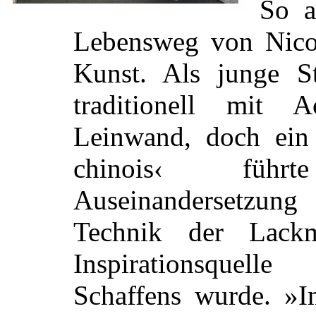
So a
Lebensweg von Nicol
Kunst. Als junge S
traditionell mit 
Leinwand, doch ein 
chinois‹ führ
Auseinandersetzun
Technik der Lackm
Inspirationsquel
Schaffens wurde. »I