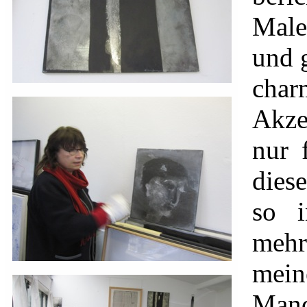
Male
und g
cha
Akze
nur 
diese
so i
mehr
mei
Man