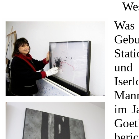
Wes
Was
Geb
Stat
und
Iser
Mann
im J
Goe
ber