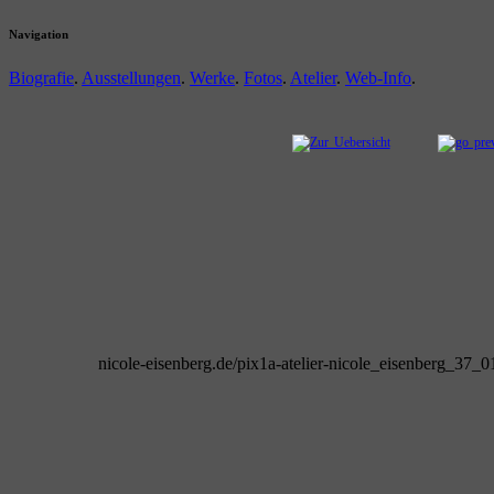
Navigation
Biografie
.
Ausstellungen
.
Werke
.
Fotos
.
Atelier
.
Web-Info
.
nicole-eisenberg.de/pix1a-atelier-nicole_eisenberg_37