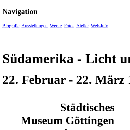
Navigation
Biografie
.
Ausstellungen
.
Werke
.
Fotos
.
Atelier
.
Web-Info
.
Südamerika - Licht u
22. Februar - 22. März
Städtisches
Museum Göttingen