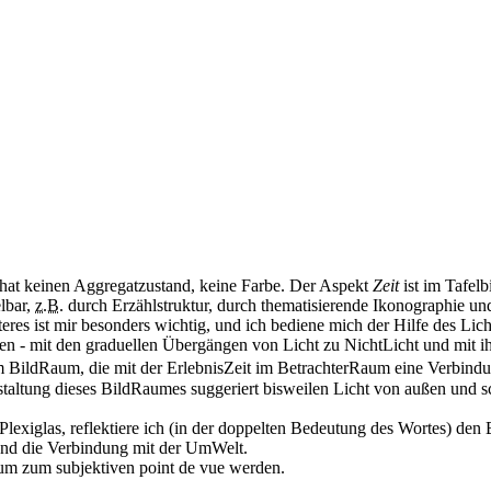
hat keinen Aggregatzustand, keine Farbe. Der Aspekt
Zeit
ist im Tafelbi
elbar,
z.B.
durch Erzählstruktur, durch thematisierende Ikonographie u
teres ist mir besonders wichtig, und ich bediene mich der Hilfe des Lic
en - mit den graduellen Übergängen von Licht zu NichtLicht und mit ih
 BildRaum, die mit der ErlebnisZeit im BetrachterRaum eine Verbindu
estaltung dieses BildRaumes suggeriert bisweilen Licht von außen und 
Plexiglas, reflektiere ich (in der doppelten Bedeutung des Wortes) den 
nd die Verbindung mit der UmWelt.
m zum subjektiven point de vue werden.