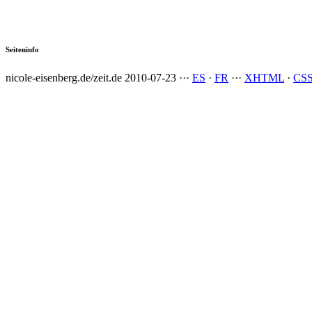
Seiteninfo
nicole-eisenberg.de/zeit.de
2010-07-23
···
ES
·
FR
···
XHTML
·
CS