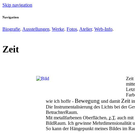
Skip navigation
Navigation
Biografie
.
Ausstellungen
.
Werke
.
Fotos
.
Atelier
.
Web-Info
.
Zeit
Zeit
mitt
Letz
Farb
Bewegung
Zeit
wie ich hoffe -
und damit
im
Die Instrumentalisierung des Lichts bei der G
BetrachterRaum.
Mit metallfarbenen Oberflächen,
z.T.
auch mit 
BildRaum. Ich gewinne Mehrdimensionalität u
So kann der Hängepunkt meines Bildes im Rau