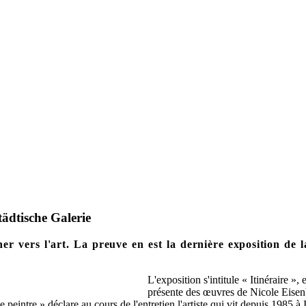
tädtische Galerie
r vers l'art. La preuve en est la dernière exposition de l
L'exposition s'intitule « Itinéraire », 
présente des œuvres de Nicole Eisen
eintre » déclare au cours de l'entretien l'artiste qui vit depuis 1985 à 