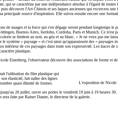
, qui se caractérise par une indépendance absolue à l'égard de toutes les
, puis découvre
l'Art Chinois et ses laques anciennes qui excercera une 
 sa principale source d'inspiration. Elle suivra ensuite encore une form
ns de nuages et la force qui s'en dégage seront pendant longtemps le p
 Göttingen, Buenos Aires, Iserlohn, Cordoba, Paris et Munich. Ce n'est p
coloris se limitent au noir, au gris et au blanc.
« Je ne veux pas me laisse
e système « paysage » et c'est ainsi qu'apparaissent des « paysages inté
os intérieur de ces paysages dans toute son expressivité. Les traces de s
caractère plastique.
icole Eisenberg, l'observateur découvre des associations de forme et de 
t l'utilisation du film plastique qui
son élasticité, fait naître des lignes
L'exposition de Nicole 
 nombre quasi illimité de formes.
 jusqu'au 26 juillet, ouvre ses portes le vendredi 19 juin à 19 heures 30
sera faite par Rainer Danne, le directeur de la galerie.