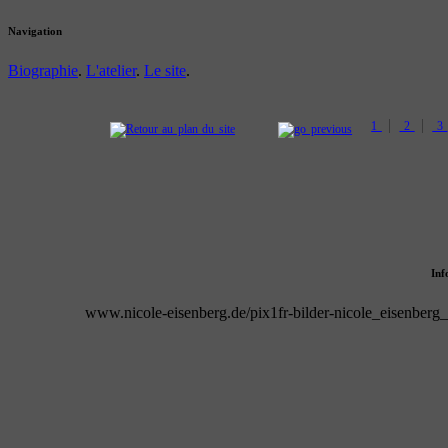
Navigation
Biographie
.
L'atelier
.
Le site
.
|
|
1
2
3
Inf
www.nicole-eisenberg.de/pix1fr-bilder-nicole_eisenber