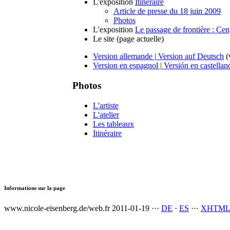
L'exposition
Itinéraire
Article de presse du 18 juin 2009
Photos
L'exposition
Le passage de frontière : Ce
Le site
(page actuelle)
Version allemande | Version auf Deutsch
(
Version en espagnol | Versión en castellan
Photos
L'artiste
L'atelier
Les tableaux
Itinéraire
Informations sur la page
www.nicole-eisenberg.de/web.fr
2011-01-19
···
DE
·
ES
···
XHTML