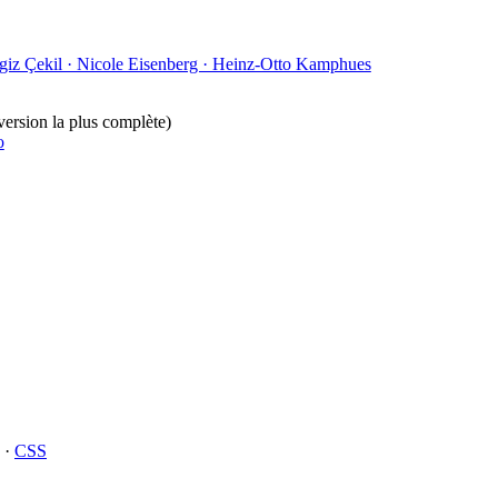
ngiz Çekil · Nicole Eisenberg · Heinz-Otto Kamphues
version la plus complète)
o
·
CSS