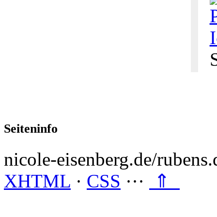
S
Seiteninfo
nicole-eisenberg.de/rubens.
XHTML
·
CSS
···
⇑