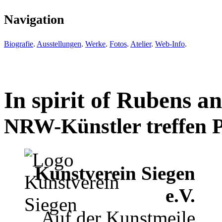
Navigation
Biografie
.
Ausstellungen
.
Werke
.
Fotos
.
Atelier
.
Web-Info
.
In spirit of Rubens a
NRW-Künstler treffen
P
Kunstverein Siegen
e.V.
Auf der Kunstmeile