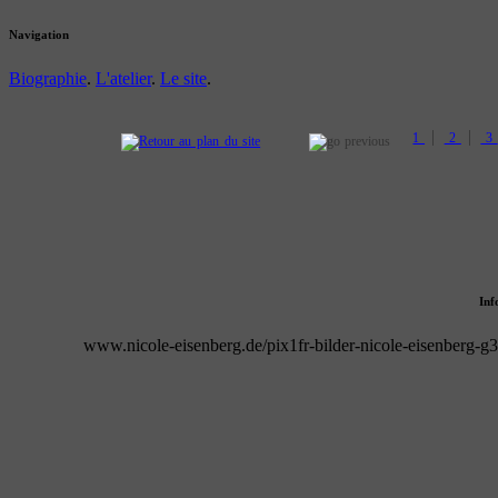
Navigation
Biographie
.
L'atelier
.
Le site
.
|
|
1
2
3
Inf
www.nicole-eisenberg.de/pix1fr-bilder-nicole-eisenberg-